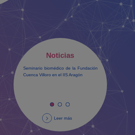
Noticias
Seminario biomédico de la Fundación
Firma de
Cuenca Villoro en el IIS Aragón
Institut
Aragón y
Leer más