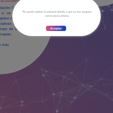
 la concesión
ndación Cuenca Villoro
No puede realizar la solicitud debido a que no hay ninguna
 a un Proyecto de
convocatoria abierta.
bjetivo de reconocer y
iciativas a Grupos de
campo de la oncología
erapias.
r más