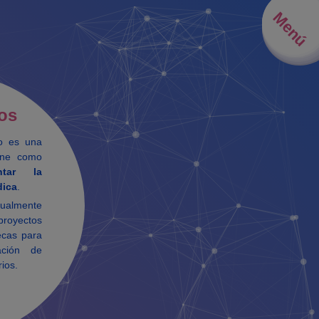
Menú
os
ro es una
iene como
ntar la
dica
.
ualmente
proyectos
ecas para
ación de
rios.