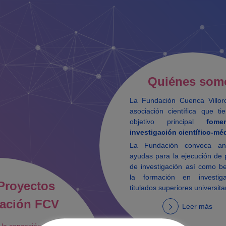
Quiénes som
La Fundación Cuenca Villo
asociación científica que t
objetivo principal
fome
investigación científico-mé
La Fundación convoca an
ayudas para la ejecución de 
de investigación así como b
la formación en investig
Proyectos
titulados superiores universita
gación FCV
Leer más