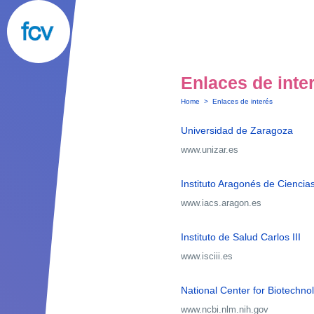
Enlaces de inte
Home
>
Enlaces de interés
Universidad de Zaragoza
www.unizar.es
Instituto Aragonés de Ciencia
www.iacs.aragon.es
Instituto de Salud Carlos III
www.isciii.es
National Center for Biotechno
www.ncbi.nlm.nih.gov