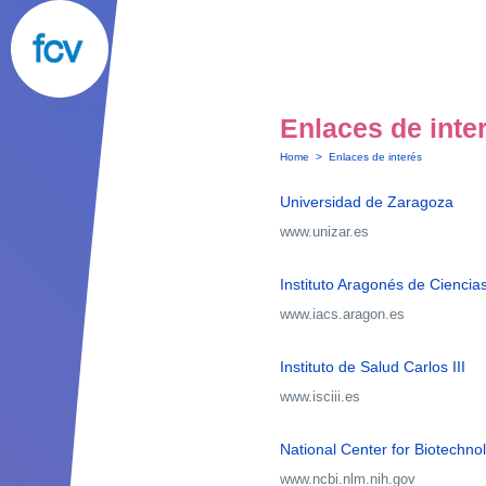
Enlaces de inte
Home
>
Enlaces de interés
Universidad de Zaragoza
www.unizar.es
Instituto Aragonés de Ciencia
www.iacs.aragon.es
Instituto de Salud Carlos III
www.isciii.es
National Center for Biotechno
www.ncbi.nlm.nih.gov