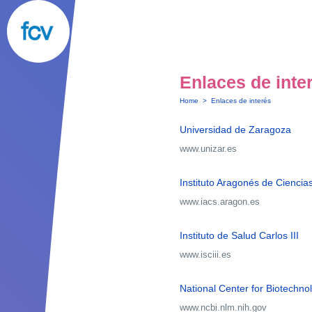
Enlaces de inte
Home
>
Enlaces de interés
Universidad de Zaragoza
www.unizar.es
Instituto Aragonés de Ciencia
www.iacs.aragon.es
Instituto de Salud Carlos III
www.isciii.es
National Center for Biotechno
www.ncbi.nlm.nih.gov