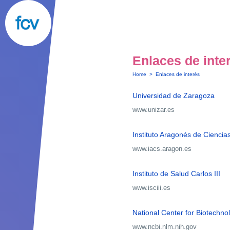
Enlaces de inte
Home
>
Enlaces de interés
Universidad de Zaragoza
www.unizar.es
Instituto Aragonés de Ciencia
www.iacs.aragon.es
Instituto de Salud Carlos III
www.isciii.es
National Center for Biotechno
www.ncbi.nlm.nih.gov