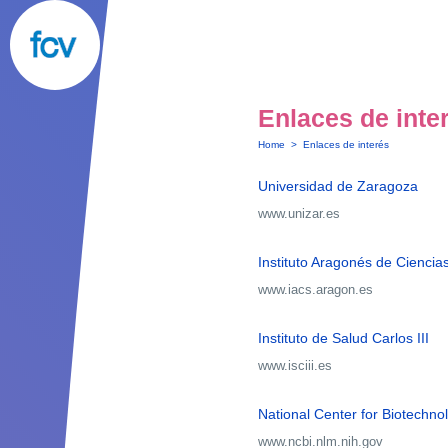
Enlaces de inte
Home
>
Enlaces de interés
Universidad de Zaragoza
www.unizar.es
Instituto Aragonés de Ciencia
www.iacs.aragon.es
Instituto de Salud Carlos III
www.isciii.es
National Center for Biotechno
www.ncbi.nlm.nih.gov