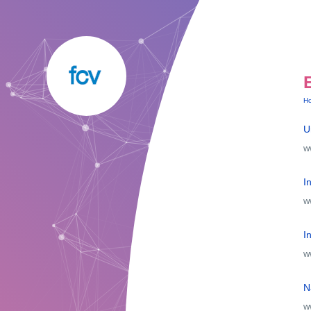
H
U
w
I
w
I
ww
N
w