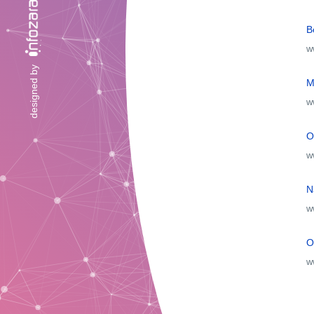
B
w
designed by
M
w
O
w
N
w
O
w