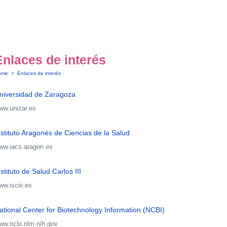
Enlaces de interés
ome
>
Enlaces de interés
niversidad de Zaragoza
ww.unizar.es
nstituto Aragonés de Ciencias de la Salud
ww.iacs.aragon.es
nstituto de Salud Carlos III
w.isciii.es
ational Center for Biotechnology Information (NCBI)
ww.ncbi.nlm.nih.gov