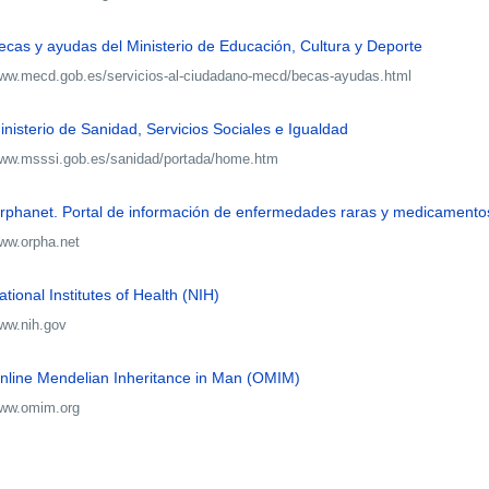
ecas y ayudas del Ministerio de Educación, Cultura y Deporte
ww.mecd.gob.es/servicios-al-ciudadano-mecd/becas-ayudas.html
inisterio de Sanidad, Servicios Sociales e Igualdad
ww.msssi.gob.es/sanidad/portada/home.htm
rphanet. Portal de información de enfermedades raras y medicamento
ww.orpha.net
ational Institutes of Health (NIH)
ww.nih.gov
nline Mendelian Inheritance in Man (OMIM)
ww.omim.org