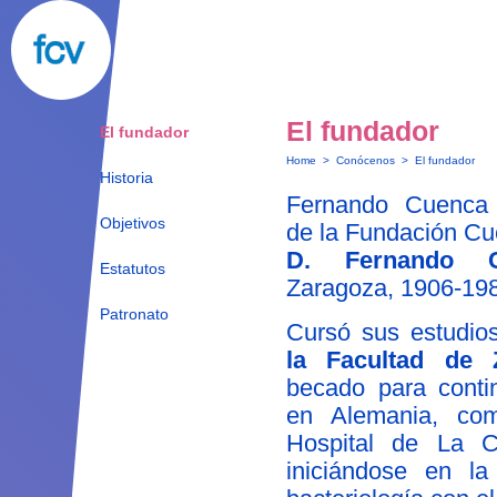
El fundador
El fundador
Home
>
Conócenos
>
El fundador
Historia
Fernando Cuenca V
Objetivos
de la Fundación Cu
D. Fernando C
Estatutos
Zaragoza, 1906-19
Patronato
Cursó sus estudi
la Facultad de 
becado para conti
en Alemania, com
Hospital de La Ch
iniciándose en la