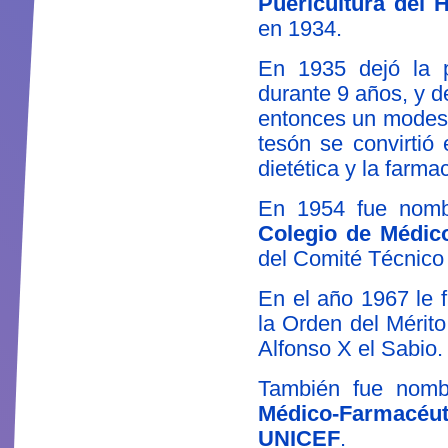
Puericultura del 
en 1934.
En 1935 dejó la p
durante 9 años, y d
entonces un modesto
tesón se convirtió
dietética y la farma
En 1954 fue nom
Colegio de Médic
del Comité Técnico 
En el año 1967 le
la Orden del Mérito
Alfonso X el Sabio.
También fue nom
Médico-Farmacéu
UNICEF
.