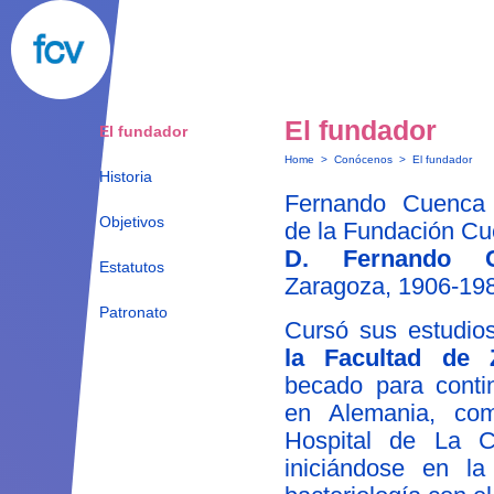
El fundador
El fundador
Home
>
Conócenos
>
El fundador
Historia
Fernando Cuenca V
Objetivos
de la Fundación Cu
D. Fernando C
Estatutos
Zaragoza, 1906-19
Patronato
Cursó sus estudi
la Facultad de 
becado para conti
en Alemania, com
Hospital de La Ch
iniciándose en la