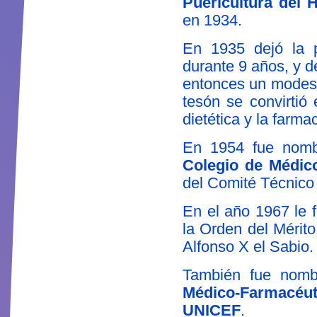
Puericultura del 
en 1934.
En 1935 dejó la p
durante 9 años, y d
entonces un modesto
tesón se convirtió
dietética y la farma
En 1954 fue nom
Colegio de Médic
del Comité Técnico 
En el año 1967 le
la Orden del Mérito
Alfonso X el Sabio.
También fue nom
Médico-Farmacéu
UNICEF
.