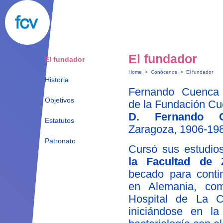
El fundador
El fundador
Home
>
Conócenos
>
El fundador
Historia
Fernando Cuenca V
Objetivos
de la Fundación Cu
D. Fernando C
Estatutos
Zaragoza, 1906-19
Patronato
Cursó sus estudi
la Facultad de 
becado para conti
en Alemania, com
Hospital de La Ch
iniciándose en la