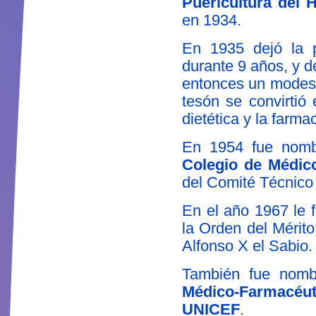
Puericultura del 
en 1934.
En 1935 dejó la p
durante 9 años, y d
entonces un modesto
tesón se convirtió
dietética y la farma
En 1954 fue nom
Colegio de Médic
del Comité Técnico 
En el año 1967 le
la Orden del Mérito
Alfonso X el Sabio.
También fue nom
Médico-Farmacéu
UNICEF
.