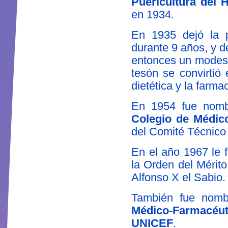
Puericultura del 
en 1934.
En 1935 dejó la p
durante 9 años, y d
entonces un modesto
tesón se convirtió
dietética y la farma
En 1954 fue nom
Colegio de Médic
del Comité Técnico 
En el año 1967 le
la Orden del Mérito
Alfonso X el Sabio.
También fue nom
Médico-Farmacéu
UNICEF
.