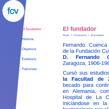
El fundador
El fundador
Home
>
Conócenos
>
El fundador
Historia
Fernando Cuenca V
Objetivos
de la Fundación Cu
D. Fernando C
Estatutos
Zaragoza, 1906-19
Patronato
Cursó sus estudi
la Facultad de 
becado para conti
en Alemania, com
Hospital de La Ch
iniciándose en la