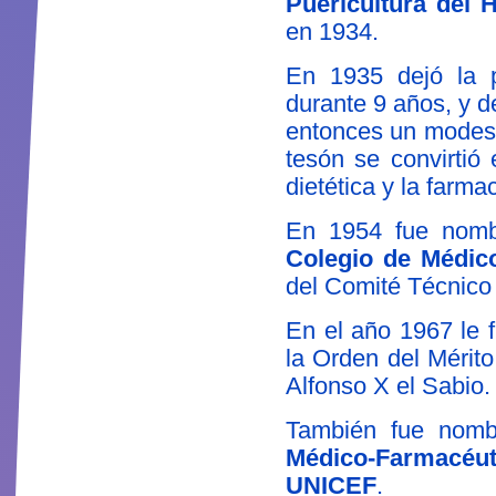
Puericultura del 
en 1934.
En 1935 dejó la p
durante 9 años, y d
entonces un modesto
tesón se convirtió
dietética y la farma
En 1954 fue nom
Colegio de Médic
del Comité Técnico 
En el año 1967 le
la Orden del Mérito
Alfonso X el Sabio.
También fue nom
Médico-Farmacéu
UNICEF
.