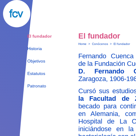
El fundador
El fundador
Home
>
Conócenos
>
El fundador
Historia
Fernando Cuenca V
Objetivos
de la Fundación Cu
D. Fernando C
Estatutos
Zaragoza, 1906-19
Patronato
Cursó sus estudi
la Facultad de 
becado para conti
en Alemania, com
Hospital de La Ch
iniciándose en la