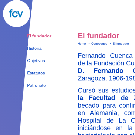
El fundador
El fundador
Home
>
Conócenos
>
El fundador
Historia
Fernando Cuenca V
Objetivos
de la Fundación Cu
D. Fernando C
Estatutos
Zaragoza, 1906-19
Patronato
Cursó sus estudi
la Facultad de 
becado para conti
en Alemania, com
Hospital de La Ch
iniciándose en la