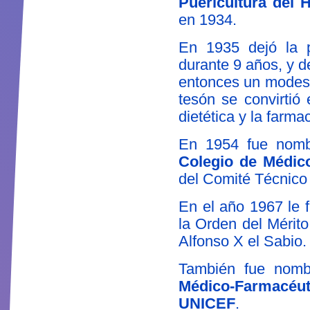
Puericultura del 
en 1934.
En 1935 dejó la p
durante 9 años, y d
entonces un modesto
tesón se convirtió
dietética y la farma
En 1954 fue nom
Colegio de Médic
del Comité Técnico 
En el año 1967 le
la Orden del Mérito
Alfonso X el Sabio.
También fue nom
Médico-Farmacéu
UNICEF
.