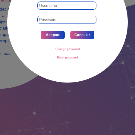
 la concesión
ndación Cuenca Villoro
 a un Proyecto de
bjetivo de reconocer y
iciativas a Grupos de
campo de la oncología
erapias.
Change password
r más
Reset password