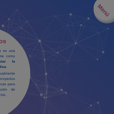
Menú
os
ro es una
iene como
ntar la
dica
.
ualmente
proyectos
ecas para
ación de
rios.