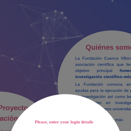
Quiénes som
La Fundación Cuenca Villo
asociación científica que t
objetivo principal
fome
investigación científico-mé
La Fundación convoca an
ayudas para la ejecución de 
de investigación así como b
la formación en investig
Proyectos
titulados superiores universita
gación FCV
Leer más
Please, enter your login details