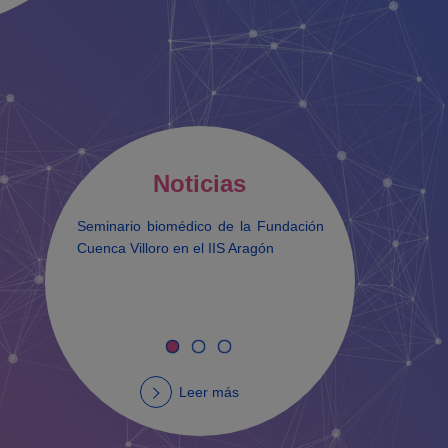
Noticias
Seminario biomédico de la Fundación
Firma de
Cuenca Villoro en el IIS Aragón
Institut
Aragón y
Leer más