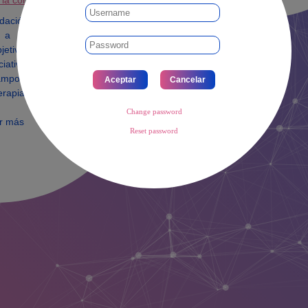
 la concesión
ndación Cuenca Villoro
 a un Proyecto de
bjetivo de reconocer y
iciativas a Grupos de
campo de la oncología
erapias.
Change password
r más
Reset password