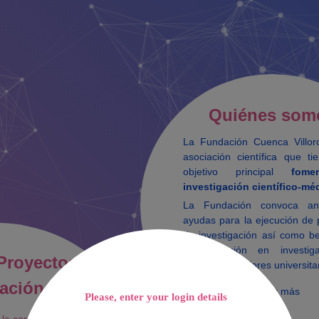
Quiénes som
La Fundación Cuenca Villo
asociación científica que t
objetivo principal
fome
investigación científico-mé
La Fundación convoca an
ayudas para la ejecución de 
de investigación así como b
la formación en investig
Proyectos
titulados superiores universita
gación FCV
Leer más
Please, enter your login details