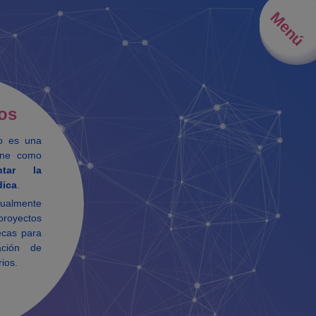
Menú
os
ro es una
iene como
ntar la
dica
.
ualmente
proyectos
ecas para
ación de
rios.