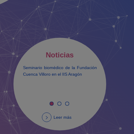
Noticias
Seminario biomédico de la Fundación
Firma de
Cuenca Villoro en el IIS Aragón
Institut
Aragón y
Leer más