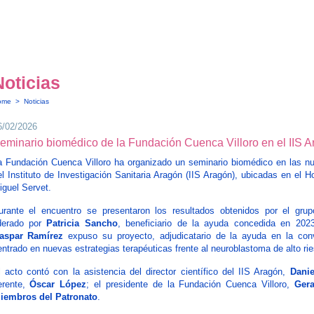
Noticias
ome
>
Noticias
6/02/2026
eminario biomédico de la Fundación Cuenca Villoro en el IIS 
a Fundación Cuenca Villoro ha organizado un seminario biomédico en las nu
el Instituto de Investigación Sanitaria Aragón (IIS Aragón), ubicadas en el Ho
iguel Servet.
urante el encuentro se presentaron los resultados obtenidos por el grup
iderado por
Patricia Sancho
, beneficiario de la ayuda concedida en 20
aspar Ramírez
expuso su proyecto, adjudicatario de la ayuda en la con
entrado en nuevas estrategias terapéuticas frente al neuroblastoma de alto ri
l acto contó con la asistencia del director científico del IIS Aragón,
Danie
erente,
Óscar López
; el presidente de la Fundación Cuenca Villoro,
Ger
iembros del Patronato
.