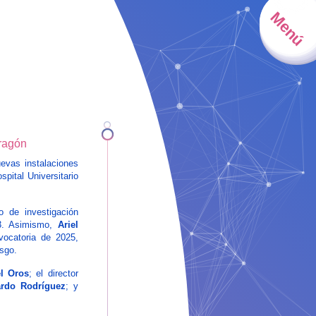
Menú
Aragón
evas instalaciones
spital Universitario
o de investigación
23. Asimismo,
Ariel
vocatoria de 2025,
esgo.
l Oros
; el director
ardo Rodríguez
; y