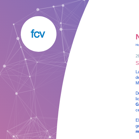
H
2
S
L
d
M
D
l
G
c
E
g
m