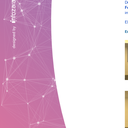
D
F
im
El
designed by
E