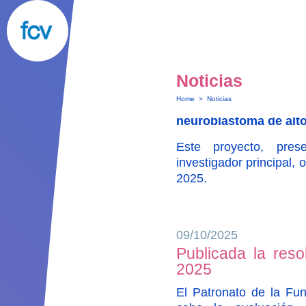
Investigación Sa
Cuenca Villoro
El pasado 3 de diciembr
entre la
Fundación Inst
la
Fundación Cuenca
Noticias
investigación:
Combina
Home
>
Noticias
de última generación 
neuroblastoma de alto
Este proyecto, pre
investigador principal,
2025.
09/10/2025
Publicada la reso
2025
El Patronato de la Fun