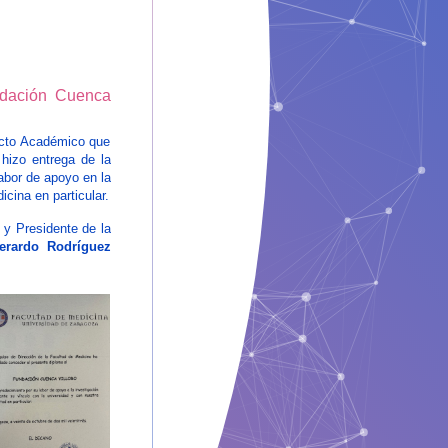
ndación Cuenca
Acto Académico que
hizo entrega de la
abor de apoyo en la
cina en particular.
 y Presidente de la
erardo Rodríguez