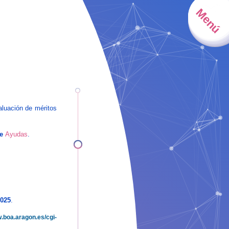
oblastoma de alto
Menú
incipal, obtuvo la
aluación de méritos
de
Ayudas
.
2025
.
w.boa.aragon.es/cgi-