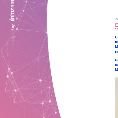
2
E
designed by
V
C
t
M
i
R
m
M