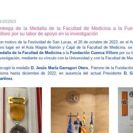
4/10/2023
ntrega de la Medalla de la Facultad de Medicina a la Fu
illoro por su labor de apoyo en la investigación
on motivo de la Festividad de San Lucas, el 20 de octubre de 2023, en el 
uvo lugar en el Aula Magna Ramón y Cajal de la Facultad de Medicina, se 
edalla de la Facultad de Medicina
a la
Fundación Cuenca Villoro
por su l
nvestigación, mediante su vínculo con la Universidad y con la Facultad de Medi
ecogió la medalla
D. Jesús María Garragori Otero
, Patrono de la Fundación
isma hasta diciembre de 2022, en ausencia del actual Presidente
D. G
artínez
.