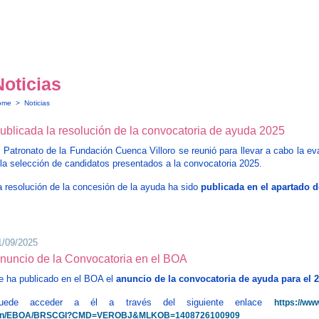
e última generación e inhibidores de MYC para el tratamiento de neur
iesgo
ste proyecto, presentado por
Ariel Gaspar Ramírez
como investigador pr
yuda de la FCV en la convocatoria de 2025.
Noticias
ome
>
Noticias
9/10/2025
ublicada la resolución de la convocatoria de ayuda 2025
l Patronato de la Fundación Cuenca Villoro se reunió para llevar a cabo la ev
 la selección de candidatos presentados a la convocatoria 2025.
a resolución de la concesión de la ayuda ha sido
publicada en el apartado 
1/09/2025
nuncio de la Convocatoria en el BOA
e ha publicado en el BOA el
anuncio de la convocatoria de ayuda para el 
uede acceder a él a través del siguiente enlace
https://ww
in/EBOA/BRSCGI?CMD=VEROBJ&MLKOB=1408726100909