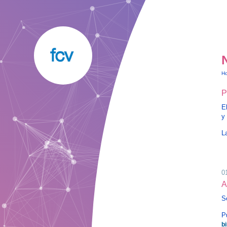
d
r
E
a
H
0
P
E
y
L
0
A
S
P
b