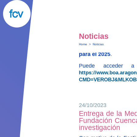
apartado de
Ayudas
.
01/09/2025
Noticias
Anuncio de la Con
Home
>
Noticias
Se ha publicado en el
para el 2025
.
Puede acceder a 
https://www.boa.arago
CMD=VEROBJ&MLKOB=1
24/10/2023
Entrega de la Med
Fundación Cuenca 
investigación