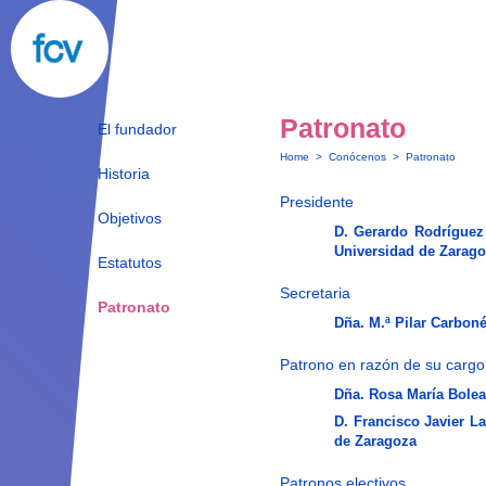
Patronato
El fundador
Home
>
Conócenos
>
Patronato
Historia
Presidente
Objetivos
D. Gerardo Rodríguez 
Universidad de Zarag
Estatutos
Secretaria
Patronato
Dña. M.ª Pilar Carboné
Patrono en razón de su cargo
Dña. Rosa María Bolea
D. Francisco Javier L
de Zaragoza
Patronos electivos