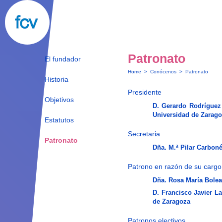
Patronato
El fundador
Home
>
Conócenos
>
Patronato
Historia
Presidente
Objetivos
D. Gerardo Rodríguez 
Universidad de Zarag
Estatutos
Secretaria
Patronato
Dña. M.ª Pilar Carboné
Patrono en razón de su cargo
Dña. Rosa María Bolea
D. Francisco Javier L
de Zaragoza
Patronos electivos