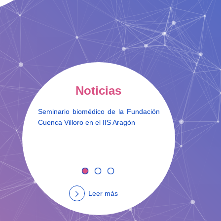
Noticias
Seminario biomédico de la Fundación
Firma de
Cuenca Villoro en el IIS Aragón
Institut
Aragón y
Leer más