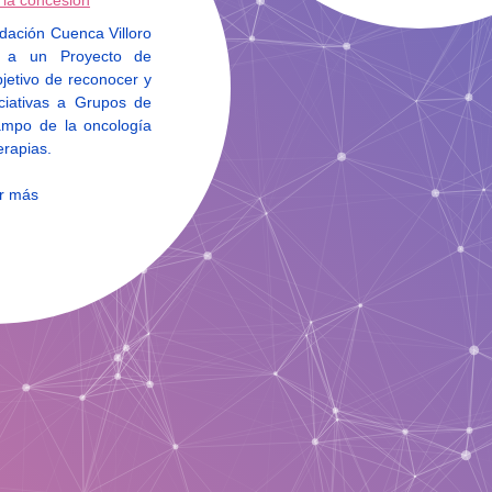
 la concesión
ndación Cuenca Villoro
 a un Proyecto de
bjetivo de reconocer y
iciativas a Grupos de
campo de la oncología
erapias.
r más