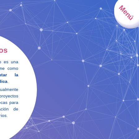
Menú
os
ro es una
iene como
ntar la
dica
.
ualmente
proyectos
ecas para
ación de
rios.