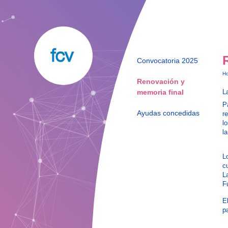
Convocatoria 2025
H
Renovación y
memoria final
L
P
Ayudas concedidas
r
l
la
L
c
L
F
E
pa