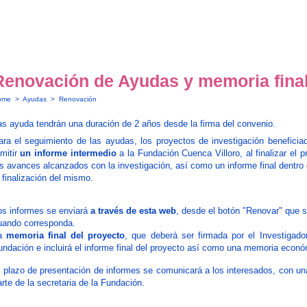
Renovación de Ayudas y memoria fina
ome
>
Ayudas
>
Renovación
as ayuda tendrán una duración de 2 años desde la firma del convenio.
ara el seguimiento de las ayudas, los proyectos de investigación benefici
emitir
un informe intermedio
a la Fundación Cuenca Villoro, al finalizar el 
os avances alcanzados con la investigación, así como un informe final dentro 
 finalización del mismo.
os informes se enviará
a través de esta web
, desde el botón "Renovar" que s
uando corresponda.
a
memoria final del proyecto
, que deberá ser firmada por el Investigador
undación e incluirá el informe final del proyecto así como una memoria econó
l plazo de presentación de informes se comunicará a los interesados, con una
rte de la secretaria de la Fundación.